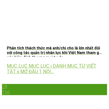
Phân tích thách thức mà anh/chị cho là lớn nhất đối
với công tác quản trị nhân lực khi Việt Nam tham gia
các hiệp định thương mại tự do
MỤC LỤC MỤC LỤC i DANH MỤC TỪ VIẾT
TẮT ii MỞ ĐẦU 1 NỘI...
28
Th6