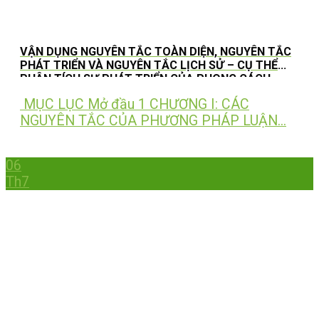
VẬN DỤNG NGUYÊN TẮC TOÀN DIỆN, NGUYÊN TẮC
PHÁT TRIỂN VÀ NGUYÊN TẮC LỊCH SỬ – CỤ THỂ
PHÂN TÍCH SỰ PHÁT TRIỂN CỦA PHONG CÁCH
THỜI TRANG OLD MONEY
MỤC LỤC Mở đầu 1 CHƯƠNG I: CÁC
NGUYÊN TẮC CỦA PHƯƠNG PHÁP LUẬN...
06
Th7