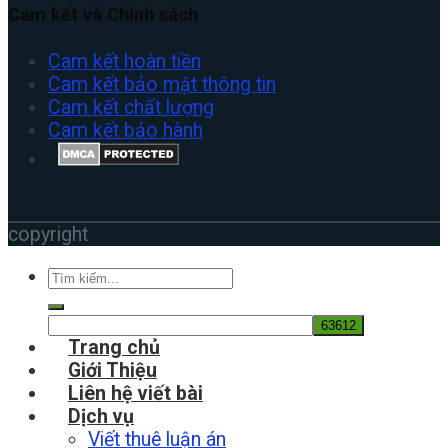
Cam kết và Chính sách
Cam kết hoàn tiền
Cam kết bảo mật thông tin
Cam kết chất lượng
Cam kết bảo hành
copyright
Trang chủ
Giới Thiệu
Liên hệ viết bài
Dịch vụ
Viết thuê luận án