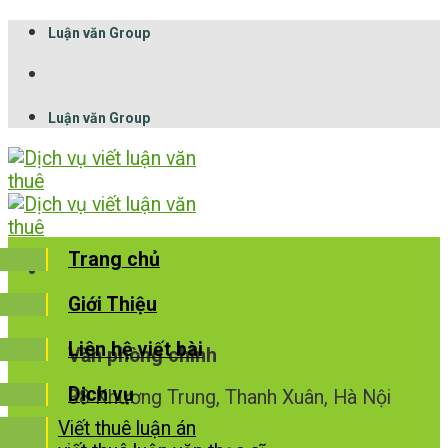
Skip
Luận văn Group
to
content
Luận văn Group
Trang chủ
Giới Thiệu
Liên hệ viết bài
Văn phòng chính
Dịch vụ
38 Khương Trung, Thanh Xuân, Hà Nội
Viết thuê luận án